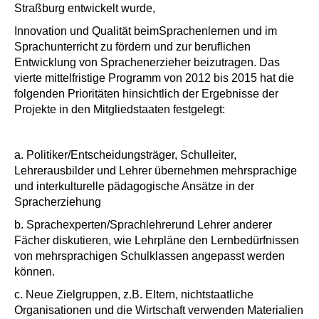
Straßburg
entwickelt wurde
,
Innovation und Qualität beim
Sprachenlernen und im
Sprachunterricht
zu fördern und zur
beruflichen
Entwicklung von Sprachenerzieher beizutragen.
Das
vierte
mittelfristige Programm
von
2012 bis 2015
hat
die
folgenden Prioritäten hinsichtlich der Ergebnisse der
Projekte
in den Mitgliedstaaten
festgelegt
:
a.
Politiker/Entscheidungsträger,
Schulleiter
,
Lehrer
ausbilder
und Lehrer
übernehmen mehrsprachige
und interkulturelle
pädagogische
Ansätze in der
Spracherziehung
b. Sprachexperten/Sprachlehrer
und
Lehrer anderer
Fächer
diskutieren,
wie Lehrpläne den
Lernbedürfnissen
von mehrsprachigen
Schulklassen
angepasst werden
können.
c. Neue Zielgruppen
, z.B.
Eltern
, nichtstaatliche
Organisationen
und die Wirtschaft
verwenden
Materialien