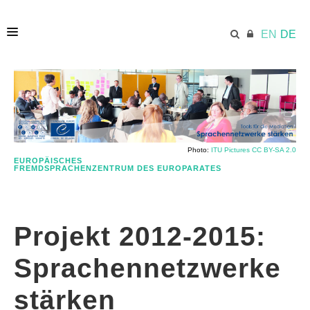
EN
DE
HOME
ECML.AT
Photo:
ITU Pictures CC BY-SA 2.0
EUROPÄISCHES
FREMDSPRACHENZENTRUM DES EUROPARATES
VERZEICHNIS
Projekt 2012-2015:
VERWENDUNG VON EFSZ-RESSOURCEN (EN)
Sprachennetzwerke
PUBLIKATION
stärken