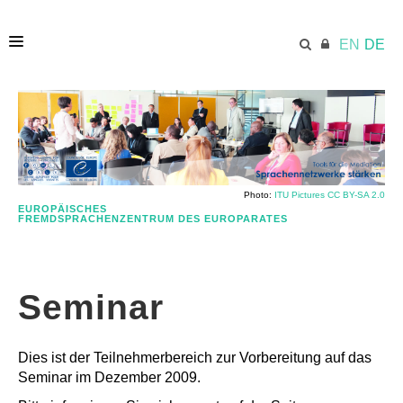
EN
DE
HOME
ECML.AT
Photo:
ITU Pictures CC BY-SA 2.0
EUROPÄISCHES
FREMDSPRACHENZENTRUM DES EUROPARATES
VERZEICHNIS
Seminar
VERWENDUNG VON EFSZ-RESSOURCEN (EN)
Dies ist der Teilnehmerbereich zur Vorbereitung auf das
PUBLIKATION
Seminar im Dezember 2009.